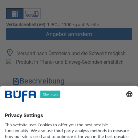
Verkaufseinheit (VE):
1 IBC à 1100 kg auf Palette
Angebot anfordern
Versand nach Österreich und die Schweiz möglich
Produkt in Pfand- und Einweg-Gebinden erhältlich
Beschreibung
Technische Merkmale
Downloads
Sicherheitshinweise