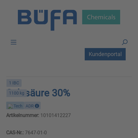
Zum Hauptinhalt springen
Kundenportal
1 IBC
Salzsäure 30%
1100 kg
Tech
ADR
Artikelnummer:
10101412227
CAS-Nr.:
7647-01-0