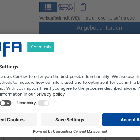
Verkaufseinheit (VE):
1 IBC à 1050 KG auf Palette
Angebot anfordern
Versand nach Österreich und die Schwei
Produkt in Pfand- und Einweg-Gebinden er
le
Downloads
Sicherheitshinweise
it hoher Reinigungs- und Reaktionskraft. Sie wird in der Industri
emischen Produktion. Die Säure entfernt zuverlässig Kalk, Ros