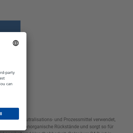
z möglich
hältlich
e als Ätz-, Neutralisations- und Prozessmittel verwendet,
t und andere anorganische Rückstände und sorgt so für