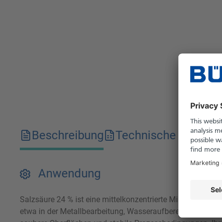
Beschreibung
Technische Merkma
Anwendung
Salzsäure 24 % ist eine mittelkonzentrierte Mineralsäure m
etwa in der Metallbearbeitung, Wasseraufbereitung und ch