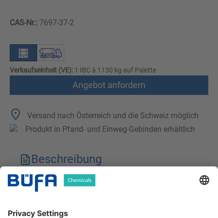
CAS-Nr.:
7697-37-2
Verkaufseinheit (VE):
1 IBC à 1130 kg auf Palette
Angebot anfordern
Versand nach Österreich und die Schweiz möglich
Produkt in Pfand- und Einweg-Gebinden erhältlich
Beschreibung
Technische Merkmale
Downloads