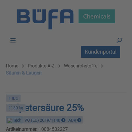
Zum Hauptinhalt springen
Kundenportal
Home
Produkte A-Z
Waschrohstoffe
Säuren & Laugen
1 IBC
Salpetersäure 25%
1130 kg
Tech
VO (EU) 2019/1148
ADR
Artikelnummer:
10084532227