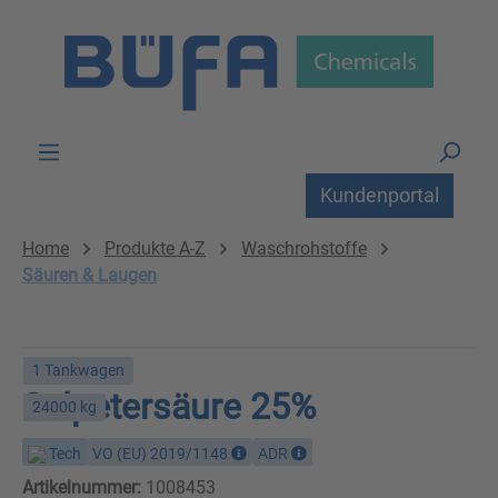
Zum Hauptinhalt springen
Kundenportal
Home
Produkte A-Z
Waschrohstoffe
Säuren & Laugen
1 Tankwagen
Salpetersäure 25%
24000 kg
Tech
VO (EU) 2019/1148
ADR
Artikelnummer:
1008453