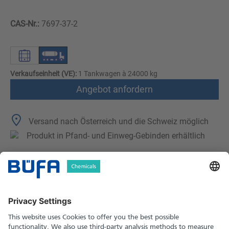
CAS-Nr.:
7697-37-2
Verkaufseinheit (VE):
1 Tankwagen à 24000 kg
Angebot anfordern
Versand nach Österreich und die Schweiz möglich
Produkt in Pfand- und Einweg-Gebinden erhältlich
Technische Merkmale
Downloads
Sicherheitshinweise