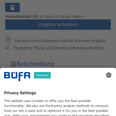
Verkaufseinheit (VE):
40 Sack à 25 kg auf Palette
Angebot anfordern
Versand nach Österreich und die Schweiz möglich
Produkt in Pfand- und Einweg-Gebinden erhältlich
Beschreibung
Technische Merkmale
Downloads
Sicherheitshinweise