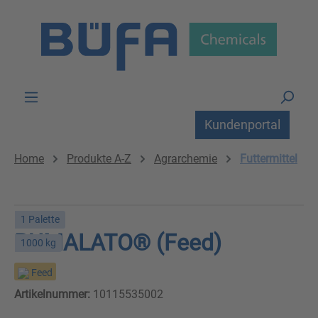
Zum Hauptinhalt springen
Kundenportal
Home
Produkte A-Z
Agrarchemie
Futtermittel
1 Palette
RUMALATO® (Feed)
1000 kg
Feed
Artikelnummer:
10115535002