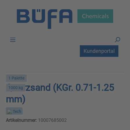
Zum Hauptinhalt springen
Kundenportal
1 Palette
Quarzsand (KGr. 0.71-1.25
1000 kg
mm)
Tech
Artikelnummer:
10007685002