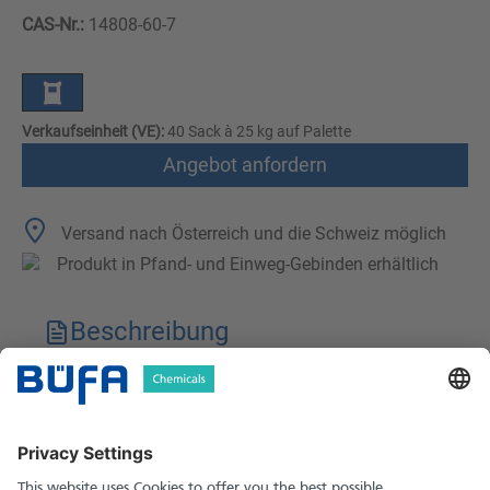
CAS-Nr.:
14808-60-7
Verkaufseinheit (VE):
40 Sack à 25 kg auf Palette
Angebot anfordern
Versand nach Österreich und die Schweiz möglich
Produkt in Pfand- und Einweg-Gebinden erhältlich
Beschreibung
Technische Merkmale
Downloads
Sicherheitshinweise