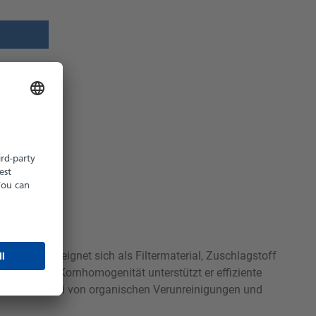
z möglich
hältlich
ruktur. Er eignet sich als Filtermaterial, Zuschlagstoff
igkeit und Kornhomogenität unterstützt er effiziente
rzsand ist frei von organischen Verunreinigungen und