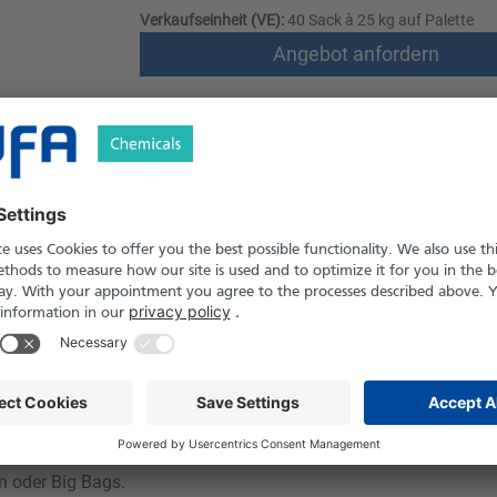
Verkaufseinheit (VE):
40 Sack à 25 kg auf Palette
Angebot anfordern
Versand nach Österreich und die Schwei
Produkt in Pfand- und Einweg-Gebinden er
le
Downloads
Sicherheitshinweise
örniges Naturprodukt mit hoher Reinheit und gleichmäßiger Kornst
wie in industriellen Anwendungen. Durch seine chemische Beständ
 Beschichtungen, Mörteln und technischen Schüttungen. Der Qua
en oder Big Bags.