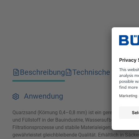
Beschreibung
Technische Merkma
Anwendung
Quarzsand (Körnung 0,4–0,8 mm) ist ein gereinigtes, feink
und Füllstoff in der Bauindustrie, Wasseraufbereitung so
Filtrationsprozesse und stabile Materialeigenschaften in
gewährleistet gleichbleibende Qualität. Erhältlich in Säck