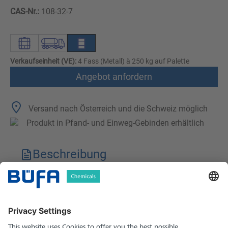
CAS-Nr.:
108-32-7
Verkaufseinheit (VE):
4 Fass (Metall) à 250 kg auf Palette
Angebot anfordern
Versand nach Österreich und die Schweiz möglich
Produkt in Pfand- und Einweg-Gebinden erhältlich
Beschreibung
Technische Merkmale
Downloads
Sicherheitshinweise