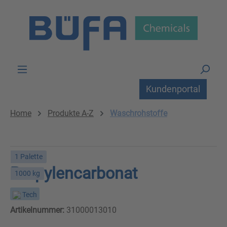
Zum Hauptinhalt springen
Kundenportal
Home
Produkte A-Z
Waschrohstoffe
1 Palette
Propylencarbonat
1000 kg
Tech
Artikelnummer:
31000013010