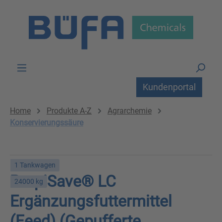
Zum Hauptinhalt springen
Kundenportal
Home
Produkte A-Z
Agrarchemie
Konservierungssäure
1 Tankwagen
PropiSave® LC
24000 kg
Ergänzungsfuttermittel
(Feed) (Gepufferte