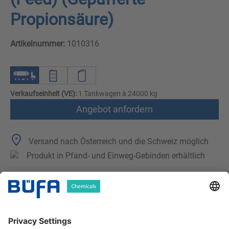
Propionsäure)
Artikelnummer:
1010316
Verkaufseinheit (VE):
1 Tankwagen à 24000 kg
Angebot anfordern
Versand nach Österreich und die Schweiz möglich
Produkt in Pfand- und Einweg-Gebinden erhältlich
Technische Merkmale
Downloads