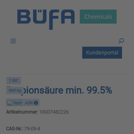
Zum Hauptinhalt springen
Kundenportal
1 IBC
Propionsäure min. 99.5%
980 kg
Tech
ADR
Artikelnummer:
10007482226
CAS-Nr.:
79-09-4