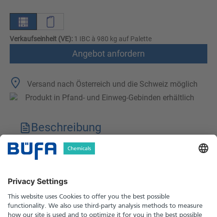
Verkaufseinheit (VE):
1 IBC à 980 kg auf Palette
Angebot anfordern
Versand nach Österreich und die Schweiz möglich
Produkt in Pfand- und Einweg-Gebinden erhältlich
Beschreibung
Technische Merkmale
Downloads
Sicherheitshinweise