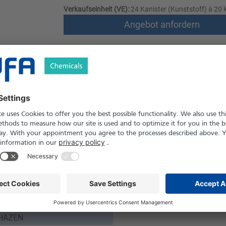
Verkaufseinheit (VE):
24 Kanister (Kunststoff) à 20 k
Angebot anfordern
Versand nach Österreich und die Schwei
Produkt in Pfand- und Einweg-Gebinden er
Sicherheitshinweise
5 % (M/M)
ssig
94
 141 °C
 HAZEN