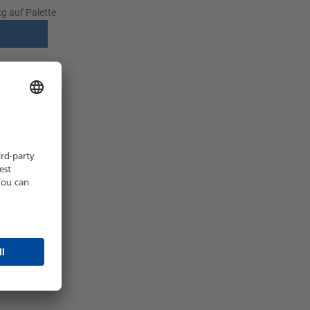
g auf Palette
z möglich
hältlich