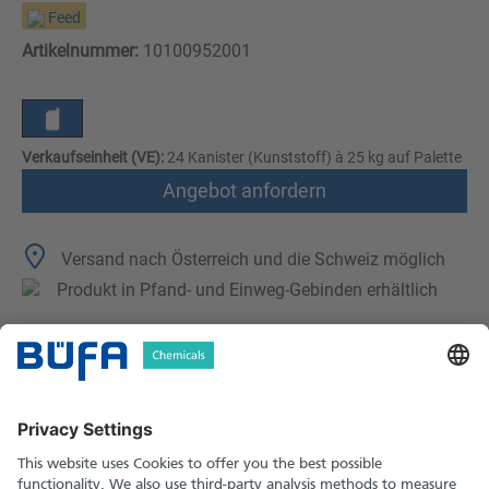
Feed
Artikelnummer:
10100952001
Verkaufseinheit (VE):
24 Kanister (Kunststoff) à 25 kg auf Palette
Angebot anfordern
Versand nach Österreich und die Schweiz möglich
Produkt in Pfand- und Einweg-Gebinden erhältlich
Technische Merkmale
Downloads
Sicherheitshinweise