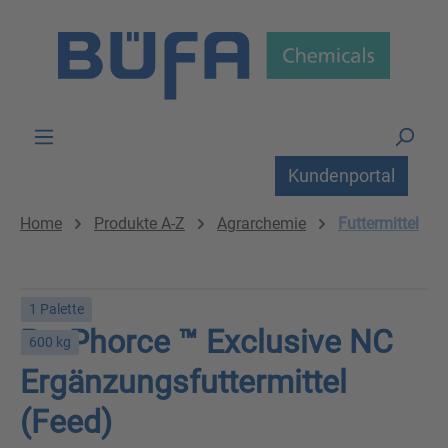
Zum Hauptinhalt springen
Kundenportal
Home
Produkte A-Z
Agrarchemie
Futtermittel
1 Palette
ProPhorce ™ Exclusive NC
600 kg
Ergänzungsfuttermittel
(Feed)