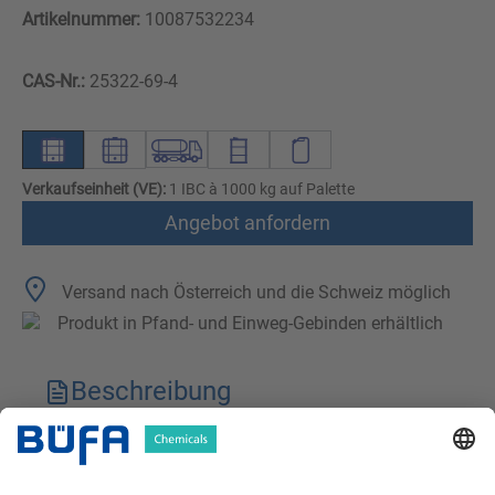
Artikelnummer:
10087532234
CAS-Nr.:
25322-69-4
Verkaufseinheit (VE):
1 IBC à 1000 kg auf Palette
Angebot anfordern
Versand nach Österreich und die Schweiz möglich
Produkt in Pfand- und Einweg-Gebinden erhältlich
Beschreibung
Technische Merkmale
Downloads