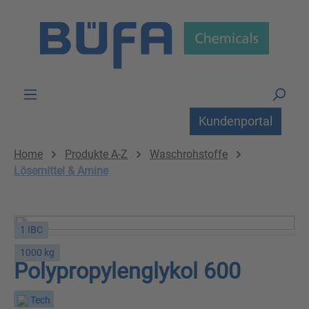
Zum Hauptinhalt springen
Kundenportal
Home
Produkte A-Z
Waschrohstoffe
Lösemittel & Amine
1 IBC
1000 kg
Polypropylenglykol 600
Tech