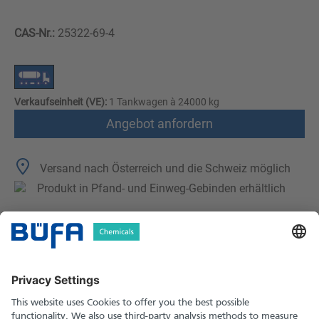
CAS-Nr.:
25322-69-4
Verkaufseinheit (VE):
1 Tankwagen à 24000 kg
Angebot anfordern
Versand nach Österreich und die Schweiz möglich
Produkt in Pfand- und Einweg-Gebinden erhältlich
Technische Merkmale
Downloads
Sicherheitshinweise