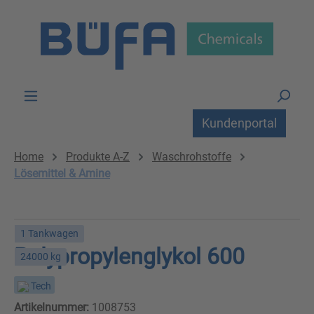
Zum Hauptinhalt springen
Kundenportal
Home
Produkte A-Z
Waschrohstoffe
Lösemittel & Amine
1 Tankwagen
Polypropylenglykol 600
24000 kg
Tech
Artikelnummer:
1008753