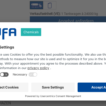
Verkaufseinheit (VE):
1 Tankwagen à 24000 kg
Angebot anfordern
Versand nach Österreich und die Schwei
Produkt in Pfand- und Einweg-Gebinden er
Sicherheitshinweise
ssig
07
-310 °C
 HAZEN