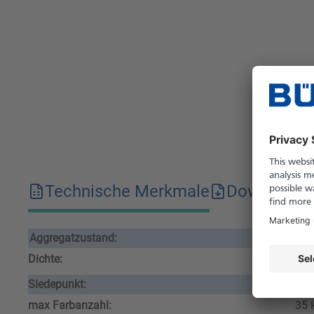
Technische Merkmale
Downloads
Aggregatzustand:
flü
Dichte:
1.0
Siedepunkt:
288
max Farbanzahl:
35