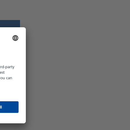
z möglich
hältlich