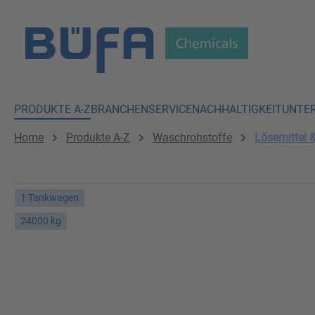
 Hauptinhalt springen
Zur Suche springen
Zur Hauptnavigation springen
PRODUKTE A-Z
BRANCHEN
SERVICE
NACHHALTIGKEIT
UNTE
Home
Produkte A-Z
Waschrohstoffe
Lösemittel 
1 Tankwagen
24000 kg