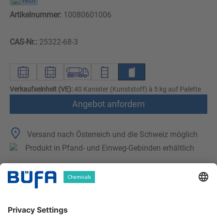
Tech
Artikelnummer:
10080601006
CAS-Nr.:
25322-68-3
Verkaufseinheit (VE):
40 Kanister (Kunststoff) à 5 kg auf Palette
Angebot anfordern
Versand nach Österreich und die Schweiz möglich
Produkt in Pfand- und Einweg-Gebinden erhältlich
Technische Merkmale
Downloads