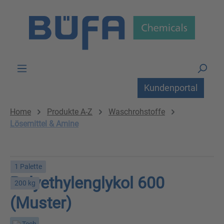
Zum Hauptinhalt springen
Kundenportal
Home
Produkte A-Z
Waschrohstoffe
Lösemittel & Amine
1 Palette
Polyethylenglykol 600
200 kg
(Muster)