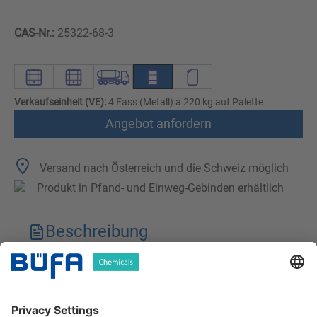
CAS-Nr.:
25322-68-3
Verkaufseinheit (VE):
4 Fass (Metall) à 220 kg auf Palette
Angebot anfordern
Versand nach Österreich und die Schweiz möglich
Produkt in Pfand- und Einweg-Gebinden erhältlich
Beschreibung
Technische Merkmale
Downloads