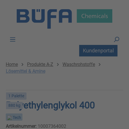
Zum Hauptinhalt springen
Kundenportal
Home
Produkte A-Z
Waschrohstoffe
Lösemittel & Amine
1 Palette
Polyethylenglykol 400
880 kg
Tech
Artikelnummer:
10007364002