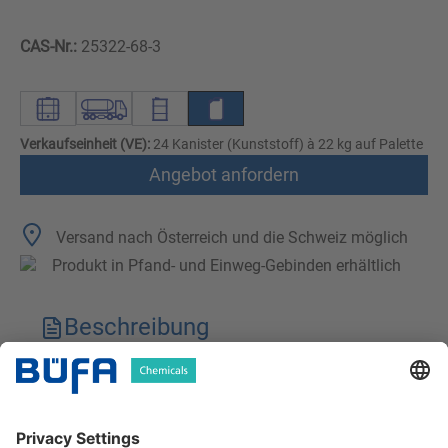
CAS-Nr.:
25322-68-3
Verkaufseinheit (VE):
24 Kanister (Kunststoff) à 22 kg auf Palette
Angebot anfordern
Versand nach Österreich und die Schweiz möglich
Produkt in Pfand- und Einweg-Gebinden erhältlich
Beschreibung
Technische Merkmale
Downloads