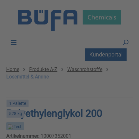
Zum Hauptinhalt springen
Kundenportal
Home
Produkte A-Z
Waschrohstoffe
Lösemittel & Amine
1 Palette
Polyethylenglykol 200
528 kg
Tech
Artikelnummer:
10007352001