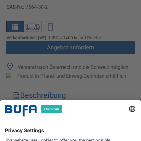
CAS-Nr.:
7664-38-2
Verkaufseinheit (VE):
1 IBC à 1400 kg auf Palette
Angebot anfordern
Versand nach Österreich und die Schweiz möglich
Produkt in Pfand- und Einweg-Gebinden erhältlich
Beschreibung
Technische Merkmale
Downloads
Sicherheitshinweise