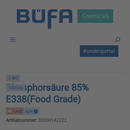
Zum Hauptinhalt springen
Kundenportal
1 IBC
Phosphorsäure 85%
1400 kg
E338(Food Grade)
Food
ADR
Artikelnummer:
30000142222