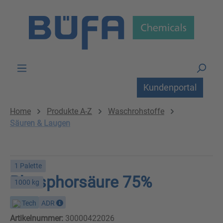
Zum Hauptinhalt springen
Kundenportal
Home
Produkte A-Z
Waschrohstoffe
Säuren & Laugen
1 Palette
Phosphorsäure 75%
1000 kg
Tech
ADR
Artikelnummer:
30000422026