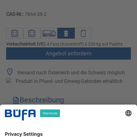
CAS-Nr.:
7664-38-2
Verkaufseinheit (VE):
4 Fass (Kunststoff) à 250 kg auf Palette
Angebot anfordern
Versand nach Österreich und die Schweiz möglich
Produkt in Pfand- und Einweg-Gebinden erhältlich
Beschreibung
Technische Merkmale
Downloads