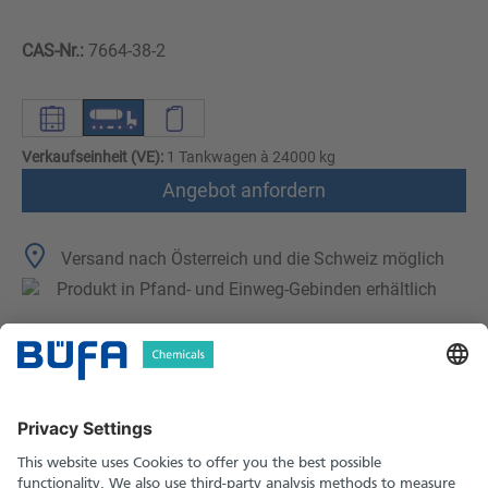
CAS-Nr.:
7664-38-2
Verkaufseinheit (VE):
1 Tankwagen à 24000 kg
Angebot anfordern
Versand nach Österreich und die Schweiz möglich
Produkt in Pfand- und Einweg-Gebinden erhältlich
Technische Merkmale
Downloads
Sicherheitshinweise