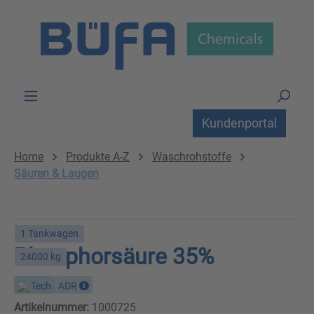
Zum Hauptinhalt springen
Kundenportal
Home
Produkte A-Z
Waschrohstoffe
Säuren & Laugen
1 Tankwagen
Phosphorsäure 35%
24000 kg
Tech
ADR
Artikelnummer:
1000725