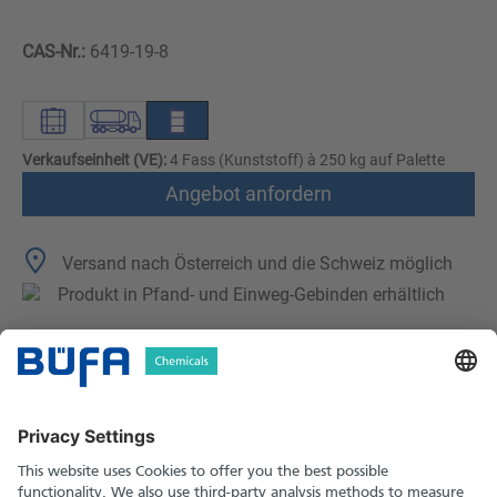
CAS-Nr.:
6419-19-8
Verkaufseinheit (VE):
4 Fass (Kunststoff) à 250 kg auf Palette
Angebot anfordern
Versand nach Österreich und die Schweiz möglich
Produkt in Pfand- und Einweg-Gebinden erhältlich
Technische Merkmale
Downloads
Sicherheitshinweise