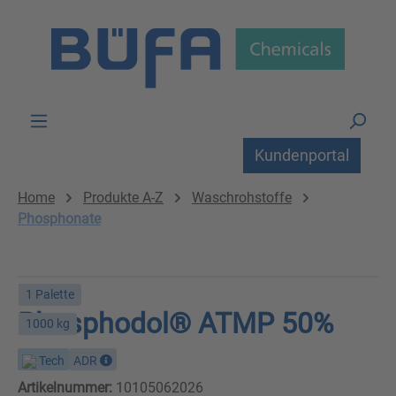
Zum Hauptinhalt springen
Kundenportal
Home
Produkte A-Z
Waschrohstoffe
Phosphonate
1 Palette
Phosphodol® ATMP 50%
1000 kg
Tech
ADR
Artikelnummer:
10105062026