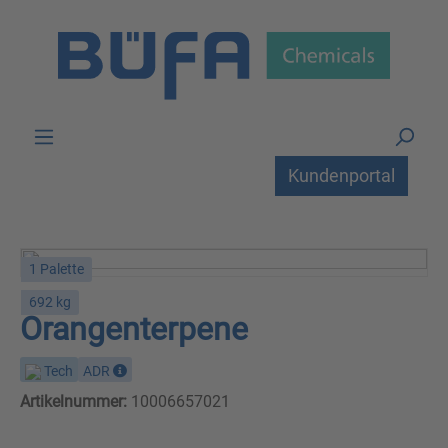
Zum Hauptinhalt springen
Kundenportal
1 Palette
692 kg
Orangenterpene
Tech
ADR
Artikelnummer:
10006657021