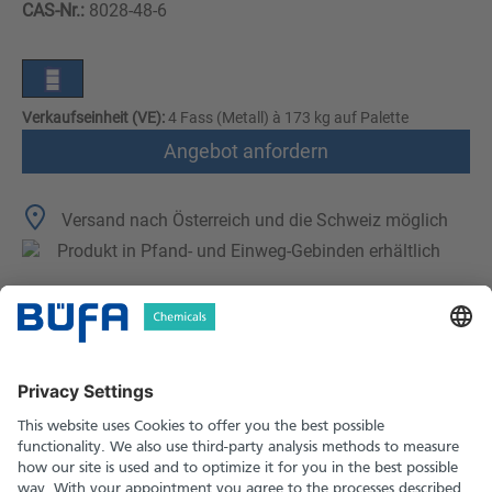
CAS-Nr.:
8028-48-6
Verkaufseinheit (VE):
4 Fass (Metall) à 173 kg auf Palette
Angebot anfordern
Versand nach Österreich und die Schweiz möglich
Produkt in Pfand- und Einweg-Gebinden erhältlich
Technische Merkmale
Downloads
Sicherheitshinweise