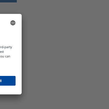
z möglich
hältlich