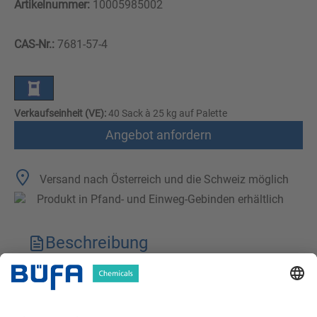
Artikelnummer:
10005985002
CAS-Nr.:
7681-57-4
Verkaufseinheit (VE):
40 Sack à 25 kg auf Palette
Angebot anfordern
Versand nach Österreich und die Schweiz möglich
Produkt in Pfand- und Einweg-Gebinden erhältlich
Beschreibung
Technische Merkmale
Downloads