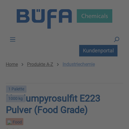
Zum Hauptinhalt springen
Kundenportal
Home
Produkte A-Z
Industriechemie
1 Palette
Natriumpyrosulfit E223
1000 kg
Pulver (Food Grade)
Food