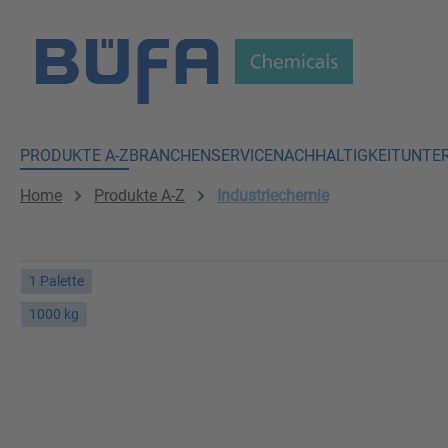
 Hauptinhalt springen
Zur Suche springen
Zur Hauptnavigation springen
PRODUKTE A-Z
BRANCHEN
SERVICE
NACHHALTIGKEIT
UNTE
Home
Produkte A-Z
Industriechemie
1 Palette
1000 kg