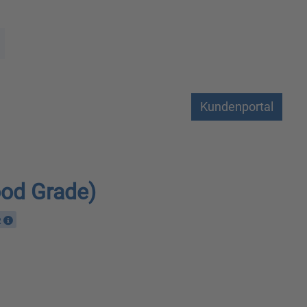
Kundenportal
ood Grade)
R