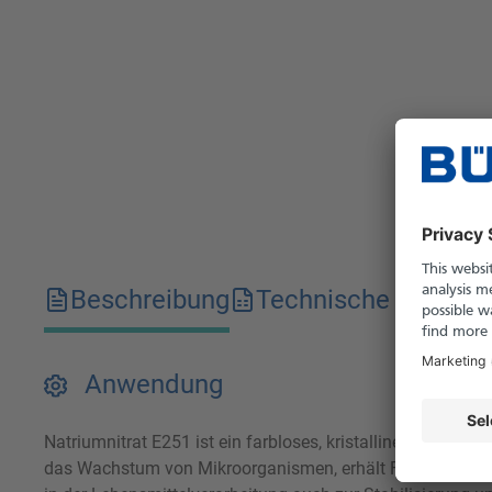
Beschreibung
Technische Merkma
Anwendung
Natriumnitrat E251 ist ein farbloses, kristallines Salz in
das Wachstum von Mikroorganismen, erhält Farbe und Gesc