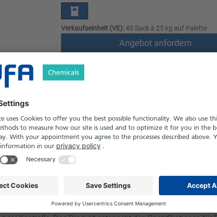
Verkaufseinheit (VE):
40 Sack à 25 kg auf Palette
Angebot anfordern
Versand nach Österreich und die Schwei
Produkt in Pfand- und Einweg-Gebinden er
le
Downloads
Sicherheitshinweise
 Food Grade Qualität, das als Konservierungsmittel und Pökelstoff
hmack von Fleisch- und Wurstwaren und unterstützt die Haltba