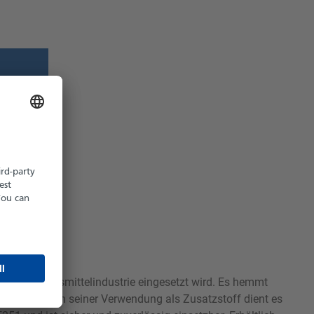
z möglich
hältlich
 in der Lebensmittelindustrie eingesetzt wird. Es hemmt
rkeit. Neben seiner Verwendung als Zusatzstoff dient es