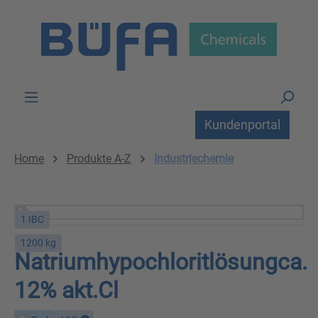
Zum Hauptinhalt springen
Kundenportal
Home
Produkte A-Z
Industriechemie
1 IBC
1200 kg
Natriumhypochloritlösungca.
12% akt.Cl