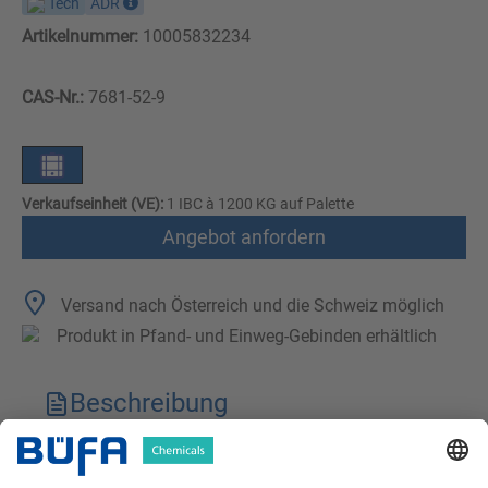
Tech
ADR
Artikelnummer:
10005832234
CAS-Nr.:
7681-52-9
Verkaufseinheit (VE):
1 IBC à 1200 KG auf Palette
Angebot anfordern
Versand nach Österreich und die Schweiz möglich
Produkt in Pfand- und Einweg-Gebinden erhältlich
Beschreibung
Technische Merkmale