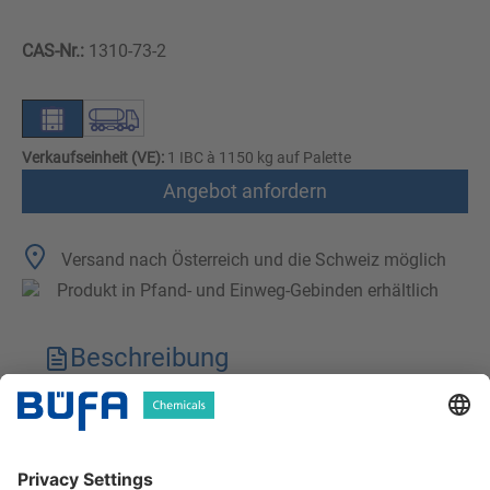
CAS-Nr.:
1310-73-2
Verkaufseinheit (VE):
1 IBC à 1150 kg auf Palette
Angebot anfordern
Versand nach Österreich und die Schweiz möglich
Produkt in Pfand- und Einweg-Gebinden erhältlich
Beschreibung
Technische Merkmale
Downloads