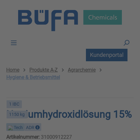
Zum Hauptinhalt springen
Kundenportal
Home
Produkte A-Z
Agrarchemie
Hygiene & Betriebsmittel
1 IBC
Natriumhydroxidlösung 15%
1150 kg
Tech
ADR
Artikelnummer:
31000912227