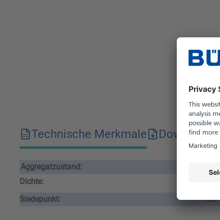
Technische Merkmale
Downloads
Aggregatzustand:
flü
Dichte:
1.1
Siedepunkt:
ca.