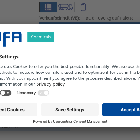
Verkaufseinheit (VE):
1 IBC à 1090 kg auf Palette
Angebot anfordern
Versand nach Österreich und die Schwei
Produkt in Pfand- und Einweg-Gebinden er
Sicherheitshinweise
ssig
09
 104,6 °C