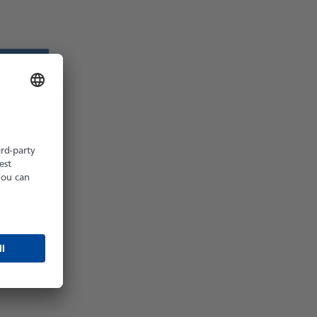
z möglich
hältlich