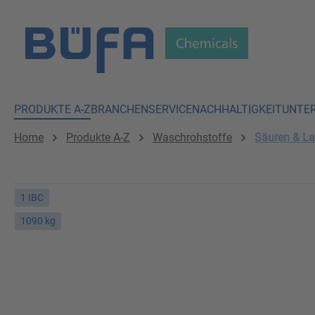
 Hauptinhalt springen
Zur Suche springen
Zur Hauptnavigation springen
PRODUKTE A-Z
BRANCHEN
SERVICE
NACHHALTIGKEIT
UNTE
Home
Produkte A-Z
Waschrohstoffe
Säuren & L
1 IBC
1090 kg