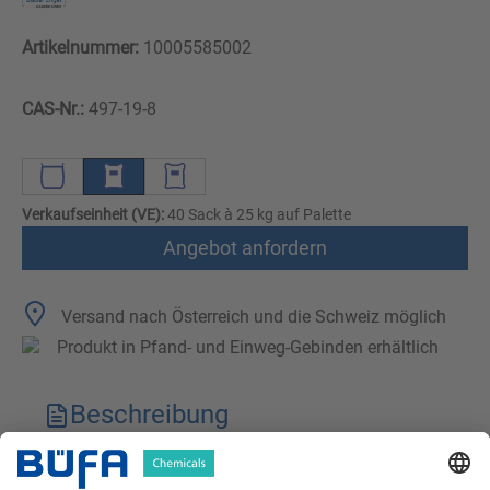
Artikelnummer:
10005585002
CAS-Nr.:
497-19-8
Verkaufseinheit (VE):
40 Sack à 25 kg auf Palette
Angebot anfordern
Versand nach Österreich und die Schweiz möglich
Produkt in Pfand- und Einweg-Gebinden erhältlich
Beschreibung
Technische Merkmale