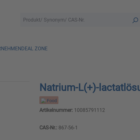
RNEHMEN
DEAL ZONE
Natrium-L(+)-lactatlö
Food
Artikelnummer:
10085791112
CAS-Nr.:
867-56-1