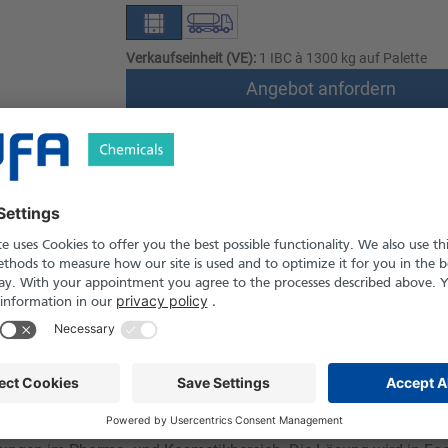
Verkaufseinheit (VE):
1 IBC à 1300 kg auf Palette
Angebot anfordern
Versand nach Österreich und die Schwei
Produkt in Pfand- und Einweg-Gebinden er
le
Downloads
Sicherheitshinweise
der Milchsäure und wird als pH-Regulator, Feuchthaltemittel und
krobiologische Stabilität von Produkten wie Fleischwaren, Backwa