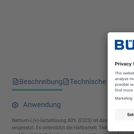
Beschreibung
Technische Merkma
Anwendung
Natrium-L(+)-lactatlösung 60% (E325) ist das Natriumsalz 
eingesetzt. Es unterstützt die Haltbarkeit, Textur und mi