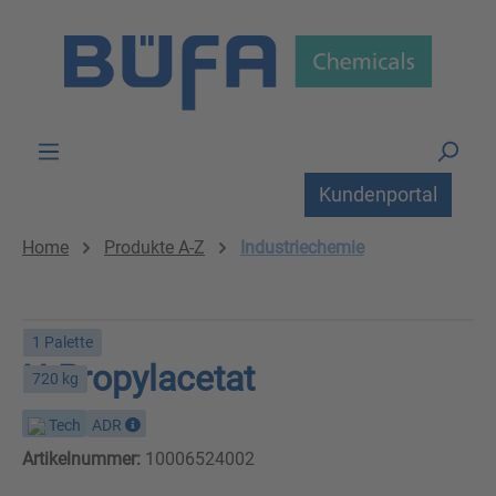
Zum Hauptinhalt springen
Kundenportal
Home
Produkte A-Z
Industriechemie
1 Palette
N-Propylacetat
720 kg
Tech
ADR
Artikelnummer:
10006524002