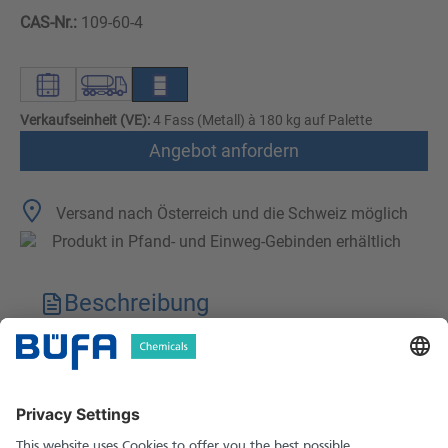
CAS-Nr.:
109-60-4
Verkaufseinheit (VE):
4 Fass (Metall) à 180 kg auf Palette
Angebot anfordern
Versand nach Österreich und die Schweiz möglich
Produkt in Pfand- und Einweg-Gebinden erhältlich
Beschreibung
Technische Merkmale
Downloads
Sicherheitshinweise