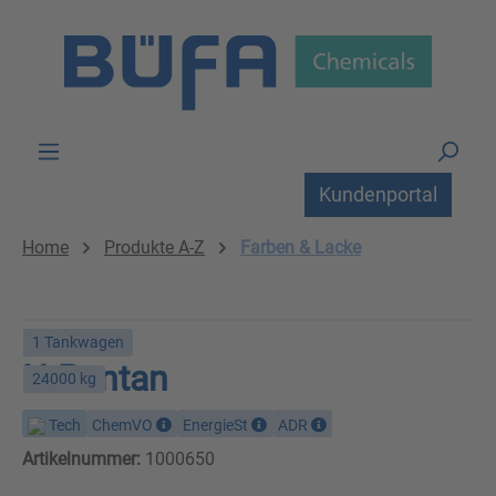
Zum Hauptinhalt springen
Kundenportal
Home
Produkte A-Z
Farben & Lacke
1 Tankwagen
N-Pentan
24000 kg
Tech
ChemVO
EnergieSt
ADR
Artikelnummer:
1000650