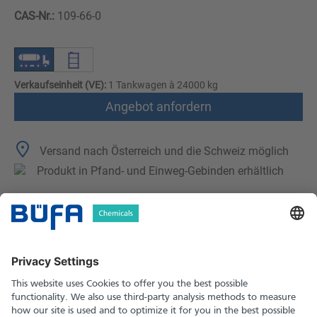
CAS-Nr.:
109-66-0
Verkaufseinheit (VE):
1 Tankwagen à 24000 kg
Angebot anfordern
Versand nach Österreich und die Schweiz möglich
Produkt in Pfand- und Einweg-Gebinden erhältlich
Technische Merkmale
Downloads
Sicherheitshinweise