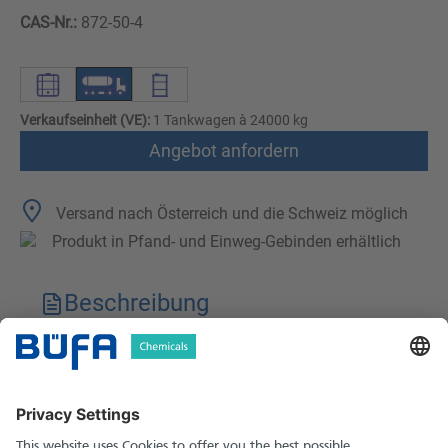
CAS-Nr.:
872-50-4
Verkaufseinheit (VE):
1 Tankwagen à 24000 kg
Angebot anfordern
Versand nach Österreich und die Schweiz möglich
Produkt in Pfand- und Einweg-Gebinden erhältlich
Beschreibung
Technische Merkmale
Downloads
Sicherheitshinweise