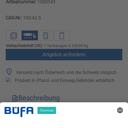
Artikelnummer:
1000543
CAS-Nr.:
100-42-5
Verkaufseinheit (VE):
1 Tankwagen à 24000 kg
Angebot anfordern
Versand nach Österreich und die Schweiz möglich
Produkt in Pfand- und Einweg-Gebinden erhältlich
Beschreibung
Technische Merkmale
Downloads