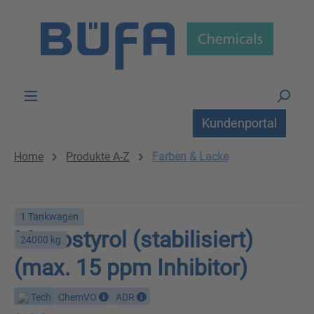
Zum Hauptinhalt springen
Kundenportal
Home
Produkte A-Z
Farben & Lacke
1 Tankwagen
Monostyrol (stabilisiert)
24000 kg
(max. 15 ppm Inhibitor)
Tech
ChemVO
ADR