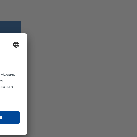
z möglich
hältlich