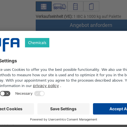
Verkaufseinheit (VE):
1 IBC à 1000 kg auf Palette
Angebot anfordern
Versand nach Österreich und die Schwei
Produkt in Pfand- und Einweg-Gebinden er
Sicherheitshinweise
7 % (M/M)
ssig
37
-190 °C