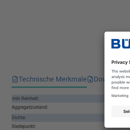
Technische Merkmale
Downloads
min Reinheit:
99.
Aggregatzustand:
flü
Dichte:
1.0
Siedepunkt:
186