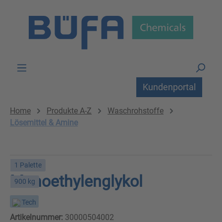
Zum Hauptinhalt springen
Kundenportal
Home
Produkte A-Z
Waschrohstoffe
Lösemittel & Amine
1 Palette
Monoethylenglykol
900 kg
Tech
Artikelnummer:
30000504002