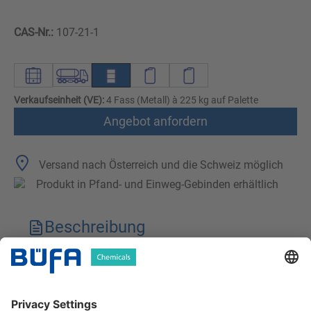
CAS-Nr.:
107-21-1
Verkaufseinheit (VE):
4 Fass (Metall) à 225 kg auf Palette
Angebot anfordern
Versand nach Österreich und die Schweiz möglich
Produkt in Pfand- und Einweg-Gebinden erhältlich
Beschreibung
Technische Merkmale
Downloads