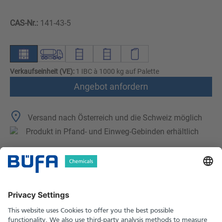
CAS-Nr.:
141-43-5
Verkaufseinheit (VE):
1 IBC à 1000 kg auf Palette
Angebot anfordern
Versand nach Österreich und die Schweiz möglich
Produkt in Pfand- und Einweg-Gebinden erhältlich
Technische Merkmale
Downloads
Sicherheitshinweise