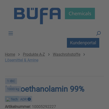
Zum Hauptinhalt springen
Kundenportal
Home
Produkte A-Z
Waschrohstoffe
Lösemittel & Amine
1 IBC
Monoethanolamin 99%
1000 kg
Tech
ADR
Artikelnummer:
10005292227