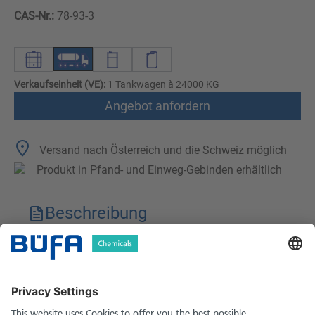
CAS-Nr.:
78-93-3
Verkaufseinheit (VE):
1 Tankwagen à 24000 KG
Angebot anfordern
Versand nach Österreich und die Schweiz möglich
Produkt in Pfand- und Einweg-Gebinden erhältlich
Beschreibung
Technische Merkmale
Downloads
Sicherheitshinweise