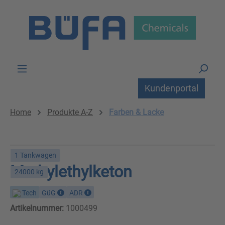
Zum Hauptinhalt springen
Kundenportal
Home
Produkte A-Z
Farben & Lacke
1 Tankwagen
Methylethylketon
24000 kg
Tech
GüG
ADR
Artikelnummer:
1000499