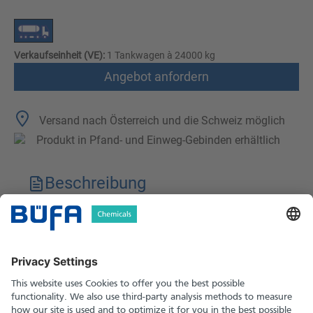
Verkaufseinheit (VE):
1 Tankwagen à 24000 kg
Angebot anfordern
Versand nach Österreich und die Schweiz möglich
Produkt in Pfand- und Einweg-Gebinden erhältlich
Beschreibung
Technische Merkmale
Downloads
Sicherheitshinweise