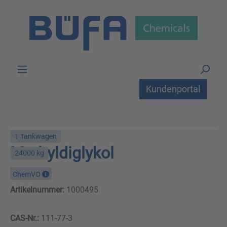
Zum Hauptinhalt springen
Kundenportal
1 Tankwagen
Methyldiglykol
24000 kg
ChemVO
Artikelnummer:
1000495
CAS-Nr.:
111-77-3