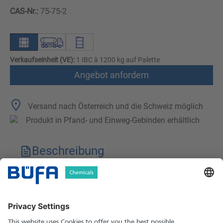
CAS-Nr.:
75-75-2
Verkaufseinheit (VE):
1 IBC à 1200 kg auf Palette
Angebot anfordern
Versand nach Österreich und die Schweiz möglich
Produkt in Pfand- und Einweg-Gebinden erhältlich
Beschreibung
Technische Merkmale
Downloads
Sicherheitshinweise