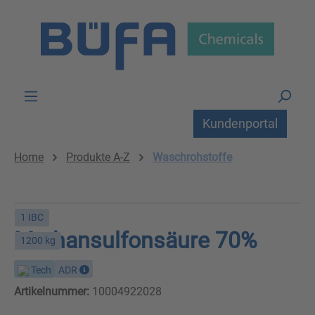
Zum Hauptinhalt springen
Kundenportal
Home
Produkte A-Z
Waschrohstoffe
1 IBC
Methansulfonsäure 70%
1200 kg
Tech
ADR
Artikelnummer:
10004922028