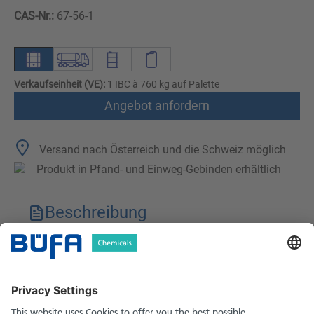
CAS-Nr.:
67-56-1
Verkaufseinheit (VE):
1 IBC à 760 kg auf Palette
Angebot anfordern
Versand nach Österreich und die Schweiz möglich
Produkt in Pfand- und Einweg-Gebinden erhältlich
Beschreibung
Technische Merkmale
Downloads
Sicherheitshinweise