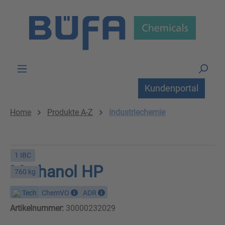
Zum Hauptinhalt springen
Kundenportal
Home
Produkte A-Z
Industriechemie
1 IBC
Methanol HP
760 kg
Tech
ChemVO
ADR
Artikelnummer:
30000232029