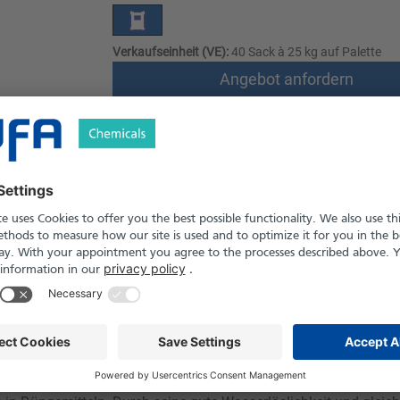
Verkaufseinheit (VE):
40 Sack à 25 kg auf Palette
Angebot anfordern
Versand nach Österreich und die Schwei
Produkt in Pfand- und Einweg-Gebinden er
le
Downloads
Sicherheitshinweise
s bis weißes, kristallines Salz mit hoher chemischer Reinheit. E
ingesetzt. Typische Anwendungen finden sich in der Pyrotechnik,