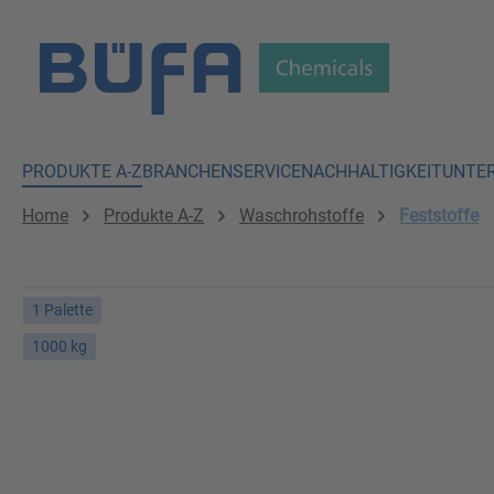
 Hauptinhalt springen
Zur Suche springen
Zur Hauptnavigation springen
PRODUKTE A-Z
BRANCHEN
SERVICE
NACHHALTIGKEIT
UNTE
Home
Produkte A-Z
Waschrohstoffe
Feststoffe
1 Palette
1000 kg