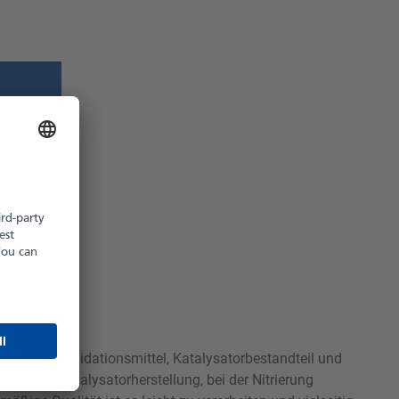
z möglich
hältlich
s wird als Oxidationsmittel, Katalysatorbestandteil und
 in der Katalysatorherstellung, bei der Nitrierung