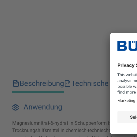
Beschreibung
Technische Merkma
Anwendung
Magnesiumnitrat-6-hydrat in Schuppenform ist ein farblose
Trocknungshilfsmittel in chemisch-technischen Prozessen e