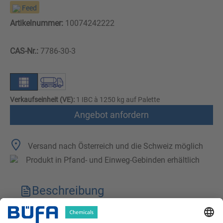
Feed
Artikelnummer:
10074242222
CAS-Nr.:
7786-30-3
Verkaufseinheit (VE):
1 IBC à 1250 kg auf Palette
Angebot anfordern
Versand nach Österreich und die Schweiz möglich
Produkt in Pfand- und Einweg-Gebinden erhältlich
Beschreibung
Technische Merkmale