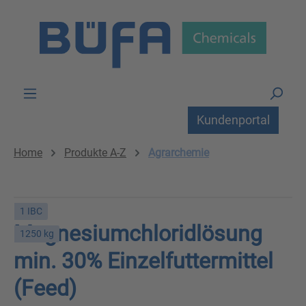
Zum Hauptinhalt springen
Kundenportal
Home
Produkte A-Z
Agrarchemie
1 IBC
Magnesiumchloridlösung
1250 kg
min. 30% Einzelfuttermittel
(Feed)