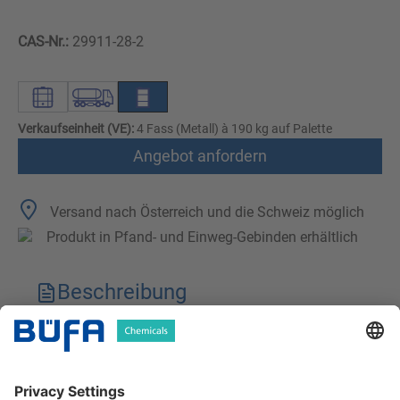
CAS-Nr.:
29911-28-2
Verkaufseinheit (VE):
4 Fass (Metall) à 190 kg auf Palette
Angebot anfordern
Versand nach Österreich und die Schweiz möglich
Produkt in Pfand- und Einweg-Gebinden erhältlich
Beschreibung
Technische Merkmale
Downloads