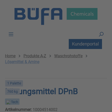
Zum Hauptinhalt springen
Kundenportal
Home
Produkte A-Z
Waschrohstoffe
Lösemittel & Amine
1 Palette
Lösungsmittel DPnB
760 kg
Tech
Artikelnummer:
10004514002