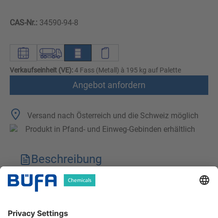
CAS-Nr.:
34590-94-8
Verkaufseinheit (VE):
4 Fass (Metall) à 195 kg auf Palette
Angebot anfordern
Versand nach Österreich und die Schweiz möglich
Produkt in Pfand- und Einweg-Gebinden erhältlich
Beschreibung
Technische Merkmale
Downloads