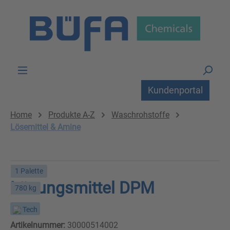
Zum Hauptinhalt springen
Kundenportal
Home
Produkte A-Z
Waschrohstoffe
Lösemittel & Amine
1 Palette
Lösungsmittel DPM
780 kg
Tech
Artikelnummer:
30000514002