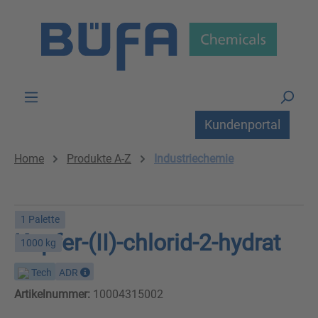
Zum Hauptinhalt springen
Kundenportal
Home
Produkte A-Z
Industriechemie
1 Palette
Kupfer-(II)-chlorid-2-hydrat
1000 kg
Tech
ADR
Artikelnummer:
10004315002