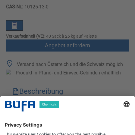
CAS-Nr.:
10125-13-0
Verkaufseinheit (VE):
40 Sack à 25 kg auf Palette
Angebot anfordern
Versand nach Österreich und die Schweiz möglich
Produkt in Pfand- und Einweg-Gebinden erhältlich
Beschreibung
Technische Merkmale
Downloads
Sicherheitshinweise