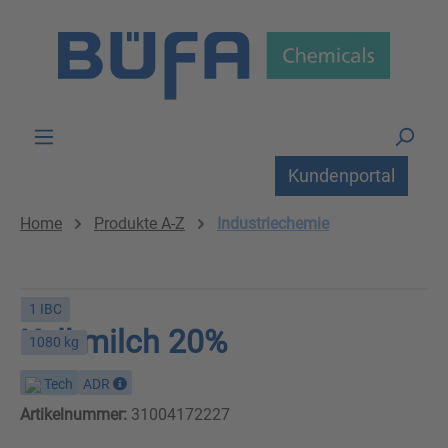
Zum Hauptinhalt springen
Kundenportal
Home
Produkte A-Z
Industriechemie
1 IBC
Kalkmilch 20%
1080 kg
Tech
ADR
Artikelnummer:
31004172227