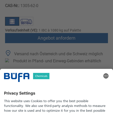
CAS-Nr.:
1305-62-0
Verkaufseinheit (VE):
1 IBC à 1080 kg auf Palette
Angebot anfordern
Versand nach Österreich und die Schweiz möglich
Produkt in Pfand- und Einweg-Gebinden erhältlich
Technische Merkmale
Downloads
Sicherheitshinweise