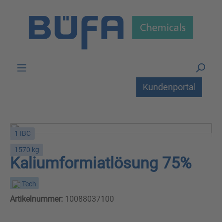
Zum Hauptinhalt springen
Kundenportal
1 IBC
1570 kg
Kaliumformiatlösung 75%
Tech
Artikelnummer:
10088037100