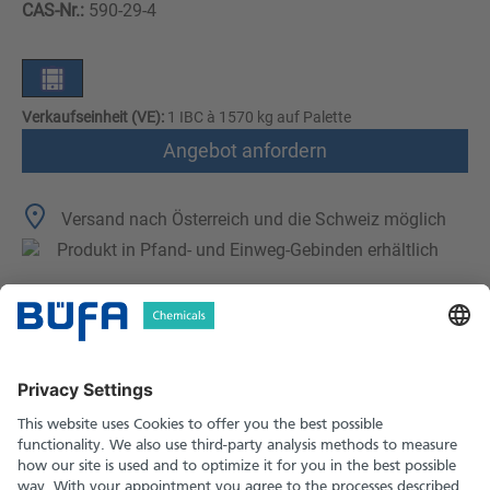
CAS-Nr.:
590-29-4
Verkaufseinheit (VE):
1 IBC à 1570 kg auf Palette
Angebot anfordern
Versand nach Österreich und die Schweiz möglich
Produkt in Pfand- und Einweg-Gebinden erhältlich
Technische Merkmale
Downloads
Sicherheitshinweise