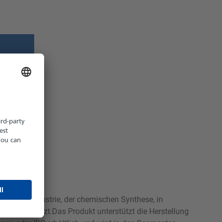
z möglich
hältlich
 der Glasindustrie, der chemischen Synthese, in
nz eingesetzt.Das Produkt unterstützt die Herstellung