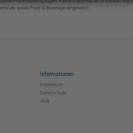
 stabile Prozessbedingungen. Kaliumcarbonat ist in Säcken, Big 
hemicals sowie Food & Beverage eingesetzt.
Informationen
Impressum
Datenschutz
AGB