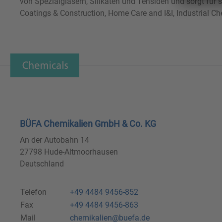
von Spezialgläsern, Silikaten und Tensiden und sorgt für
Coatings & Construction, Home Care and I&I, Industrial C
BÜFA Chemikalien GmbH & Co. KG
An der Autobahn 14
27798 Hude-Altmoorhausen
Deutschland
Telefon
+49 4484 9456-852
Fax
+49 4484 9456-863
Mail
chemikalien@buefa.de