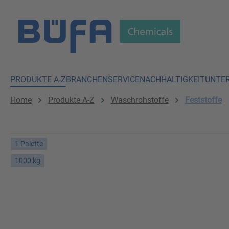
 Hauptinhalt springen
Zur Suche springen
Zur Hauptnavigation springen
PRODUKTE A-Z
BRANCHEN
SERVICE
NACHHALTIGKEIT
UNTE
Home
Produkte A-Z
Waschrohstoffe
Feststoffe
1 Palette
1000 kg