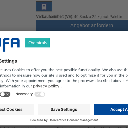
Verkaufseinheit (VE):
40 Sack à 25 kg auf Palette
Angebot anfordern
Versand nach Österreich und die Schwei
Produkt in Pfand- und Einweg-Gebinden er
le
Downloads
Sicherheitshinweise
lkalischer Reaktion und sehr guter Wasserlöslichkeit. Es wird in
Pharmaproduktion als pH-Regulator, Elektrolyt oder Puffersubsta