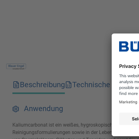
Beschreibung
Technische Merkma
Anwendung
Kaliumcarbonat ist ein weißes, hygroskopisches Salz mit a
Reinigungsformulierungen sowie in der Lebensmittel- und 